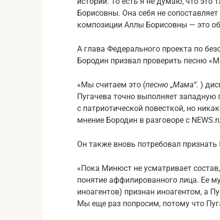
истории. То есть я не думаю, что это
Борисовны. Она себя не сопоставляет 
композиции Аллы Борисовны — это об
А глава Федерального проекта по без
Бородин призвал проверить песню «М
«Мы считаем это (
песню „Мама“.
) ди
Пугачева точно выполняет западную п
с патриотической повесткой, но никак
мнение Бородин в разговоре с NEWS.ru
Он также вновь потребовал признать
«Пока Минюст не усматривает состав, 
понятие аффилированного лица. Ее м
иноагентов) признан иноагентом, а П
Мы еще раз попросим, потому что Пуг