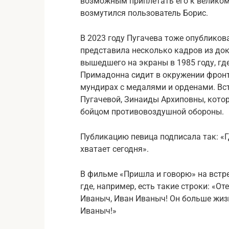
возможным приплетать его к великом
возмутился пользователь Борис.
В 2023 году Пугачева тоже опубликов
представила несколько кадров из до
вышедшего на экраны в 1985 году, гд
Примадонна сидит в окружении фронт
мундирах с медалями и орденами. Вс
Пугачевой, Зинаиды Архиповны, кото
бойцом противовоздушной обороны.
Публикацию певица подписала так: «Г
хватает сегодня».
В фильме «Пришла и говорю» на встре
где, например, есть такие строки: «От
Иваныч, Иван Иваныч! Он больше жиз
Иваныч!»