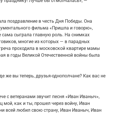
у празднику! Лучше бы отмолчалась», —
ала поздравление в честь Дня Победы. Она
кументального фильма «Пришла и говорю»,
е сама сыграла главную роль. На снимках
овиков, многие из которых — в парадных
треча проходила в московской квартире мамы
рая в годы Великой Отечественной войны была
де же вы теперь, друзья-однополчане? Как вас не
че с ветеранами звучит песня «Иван Иваныч»,
ец мой, как и ты, прошел через войну, Иван
ни всей любил свою страну, Иван Иваныч, Иван