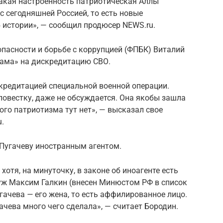
 такая настроенность патриотическая Аллы
с сегодняшней Россией, то есть новые
 истории», — сообщил продюсер NEWS.ru.
опасности и борьбе с коррупцией (ФПБК) Виталий
ама» на дискредитацию СВО.
скредитацией специальной военной операции.
овестку, даже не обсуждается. Она якобы зашла
ого патриотизма тут нет», — высказал свое
.
 Пугачеву иностранным агентом.
хотя, на минуточку, в законе об иноагенте есть
уж Максим Галкин (внесен Минюстом РФ в список
угачева
—
его жена, то есть аффилированное лицо.
ачева много чего сделала», — считает Бородин.