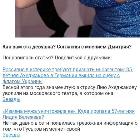
Как вам эта девушка? Согласны с мнением Дмитрия?
Понравилась статья? Поделиться с друзьями:
Россияне в истерике требуют признать иноагентом: 85-
летняя Ахеджакова в Германии вышла на сцену с
флагом Украины
Весной этого года знаменитую актрису Лию Ахеджакову
уволили из московского театра, в котором она
Звезды
«Измена мужа уничтожила ее». Куда пропала 57-летняя
Лидия Вележева?
Не так давно в сети появилась тревожная информация о
том, что Гуськов изменяет своей
Звезды