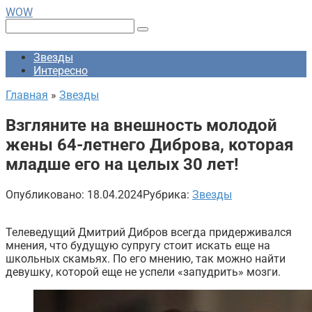
Перейти
WOW
к
Поиск:
контенту
Звезды
Интересно
Главная
»
Звезды
Взгляните на внешность молодой
жены 64-летнего Диброва, которая
младше его на целых 30 лет!
Опубликовано:
18.04.2024
Рубрика:
Звезды
Телеведущий Дмитрий Дибров всегда придерживался
мнения, что будущую супругу стоит искать еще на
школьных скамьях. По его мнению, так можно найти
девушку, которой еще не успели «запудрить» мозги.